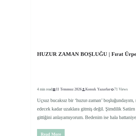
HUZUR ZAMAN BOŞLUĞU | Fırat Ürpe
4 min read
11 Temmuz 2026
Konuk Yazarlar
71 Views
Uçsuz bucaksız bir ‘huzur-zaman’ boşluğundayım, 
edecek kadar uzaklara gitmiş değil. Şimdilik Satürn
gittiğini anlayamıyorum. Bedenim ise hala battaniye
Read More