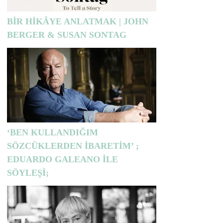
BİR HİKÂYE ANLATMAK | JOHN
BERGER & SUSAN SONTAG
‘BEN KULLANDIĞIM
SÖZCÜKLERDEN İBARETİM’ ;
EDUARDO GALEANO İLE
SÖYLEŞİ;