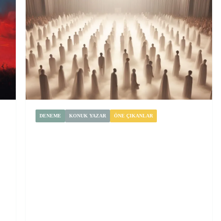
DENEME
KONUK YAZAR
ÖNE ÇIKANLAR