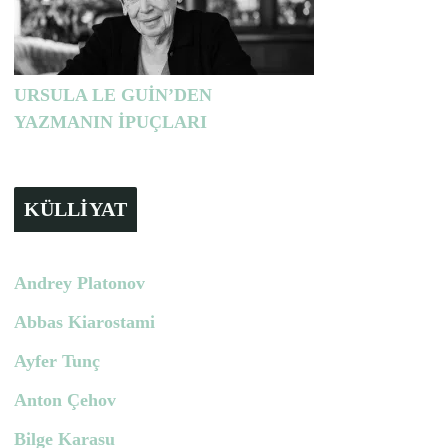
URSULA LE GUİN’DEN
YAZMANIN İPUÇLARI
KÜLLİYAT
Andrey Platonov
Abbas Kiarostami
Ayfer Tunç
Anton Çehov
Bilge Karasu