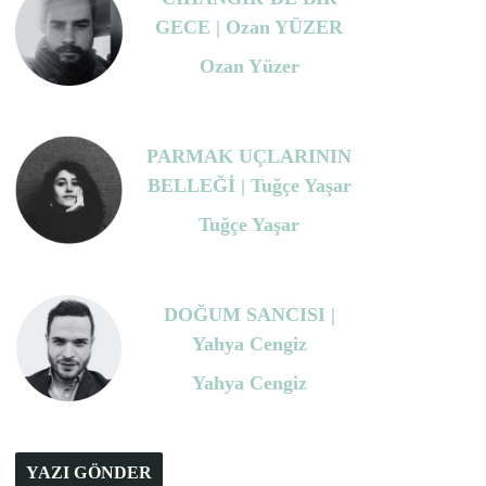
GECE | Ozan YÜZER
Ozan Yüzer
PARMAK UÇLARININ
BELLEĞİ | Tuğçe Yaşar
Tuğçe Yaşar
DOĞUM SANCISI |
Yahya Cengiz
Yahya Cengiz
YAZI GÖNDER