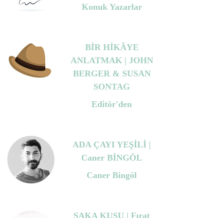
Konuk Yazarlar
BİR HİKÂYE
ANLATMAK | JOHN
BERGER & SUSAN
SONTAG
Editör'den
ADA ÇAYI YEŞİLİ |
Caner BİNGÖL
Caner Bingöl
SAKA KUŞU | Fırat