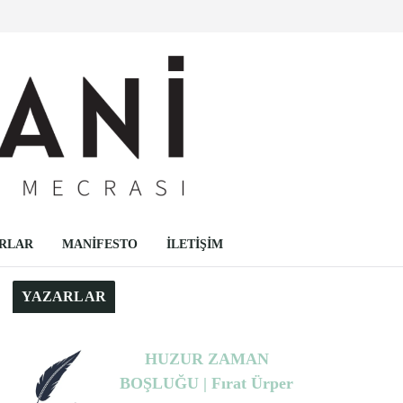
RLAR
MANİFESTO
İLETİŞİM
YAZARLAR
HUZUR ZAMAN
BOŞLUĞU | Fırat Ürper