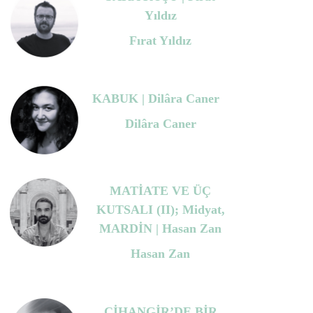
Yıldız
Fırat Yıldız
KABUK | Dilâra Caner
Dilâra Caner
MATİATE VE ÜÇ
KUTSALI (II); Midyat,
MARDİN | Hasan Zan
Hasan Zan
CİHANGİR’DE BİR