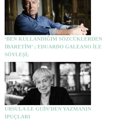
‘BEN KULLANDIĞIM SÖZCÜKLERDEN
İBARETİM’ ; EDUARDO GALEANO İLE
SÖYLEŞİ;
URSULA LE GUİN’DEN YAZMANIN
İPUÇLARI