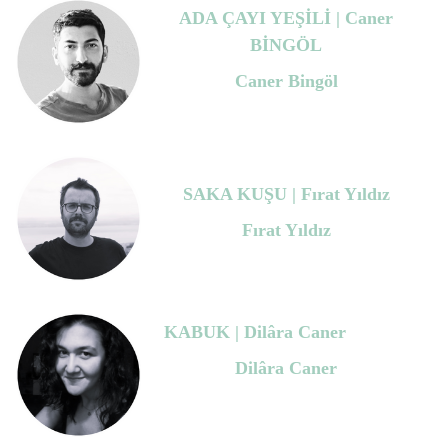
ADA ÇAYI YEŞİLİ | Caner
BİNGÖL
Caner Bingöl
SAKA KUŞU | Fırat Yıldız
Fırat Yıldız
KABUK | Dilâra Caner
Dilâra Caner