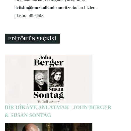
iletisim@morkulhani.com
üzerinden bizlere
ulaştırabilirsiniz.
EDİTÖR'ÜN SEÇKİSİ
BİR HİKÂYE ANLATMAK | JOHN BERGER
& SUSAN SONTAG