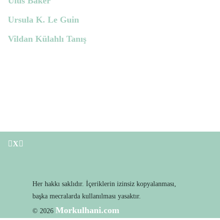
Ulus Baker
Ursula K. Le Guin
Vildan Külahlı Tanış
Her hakkı saklıdır. İçeriklerin izinsiz kopyalanması,
başka mecralarda kullanılması yasaktır.
Morkulhani.com
© 2026