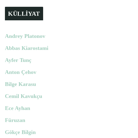
KÜLLİYAT
Andrey Platonov
Abbas Kiarostami
Ayfer Tunç
Anton Çehov
Bilge Karasu
Cemil Kavukçu
Ece Ayhan
Füruzan
Gökçe Bilgin