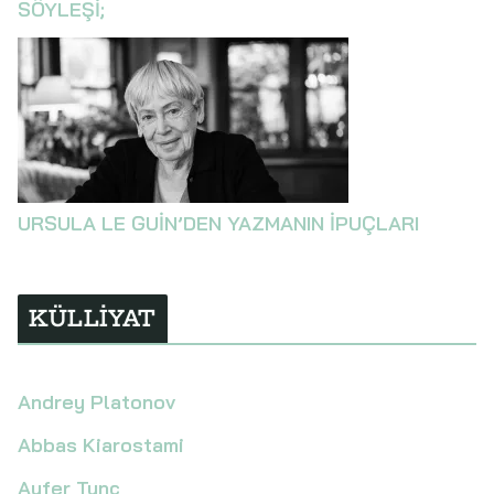
SÖYLEŞİ;
URSULA LE GUİN’DEN YAZMANIN İPUÇLARI
KÜLLİYAT
Andrey Platonov
Abbas Kiarostami
Ayfer Tunç