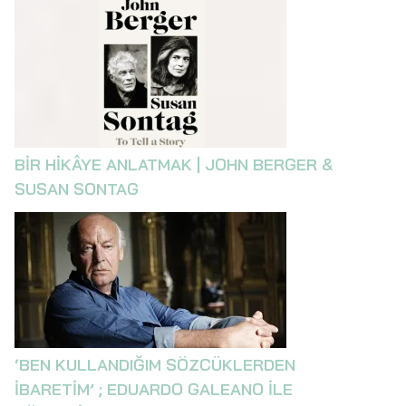
BİR HİKÂYE ANLATMAK | JOHN BERGER &
SUSAN SONTAG
‘BEN KULLANDIĞIM SÖZCÜKLERDEN
İBARETİM’ ; EDUARDO GALEANO İLE