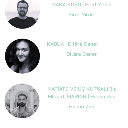
SAKA KUŞU | Fırat Yıldız
Fırat Yıldız
KABUK | Dilâra Caner
Dilâra Caner
MATİATE VE ÜÇ KUTSALI (II);
Midyat, MARDİN | Hasan Zan
Hasan Zan